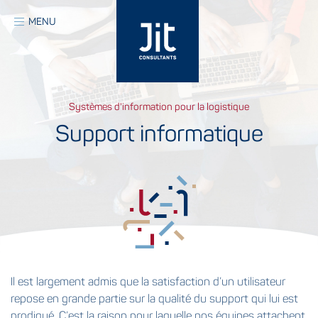
Aller
au
MENU
contenu
principal
Systèmes d'information pour la logistique
Support informatique
Il est largement admis que la satisfaction d’un utilisateur
repose en grande partie sur la qualité du support qui lui est
prodigué. C’est la raison pour laquelle nos équipes attachent